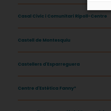
Casal Cívic i Comunitari Ripoll-Centre
Castell de Montesquiu
Castellers d'Esparreguera
Centre d'Estètica Fanny*