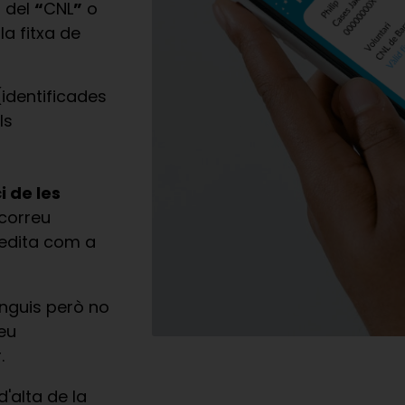
l del
“
CNL
”
o
a fitxa de
identificades
ls
i de les
 correu
redita com a
inguis però no
teu
.
d'alta de la