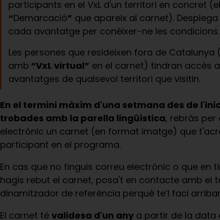
participants en el VxL d'un territori en concret (e
“
Demarcació
”
que apareix al carnet). Desplega l
cada avantatge per conèixer-ne les condicions.
Les persones que resideixen fora de Catalunya (
amb
“VxL virtual”
en el carnet) tindran accés a
avantatges de qualsevol territori que visitin.
En el termini màxim d'una setmana des de l'inic
trobades amb la parella lingüística
, rebràs per
electrònic un carnet (en format imatge) que t'ac
participant en el programa.
En cas que no tinguis correu electrònic o que en t
hagis rebut el carnet, posa't en contacte amb el 
dinamitzador de referència perquè te’l faci arribar
El carnet té
validesa d'un any
a partir de la data 