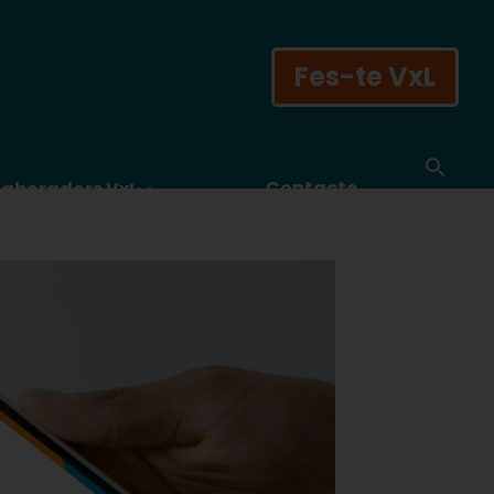
Fes-te VxL
Contacte
laboradors VxL