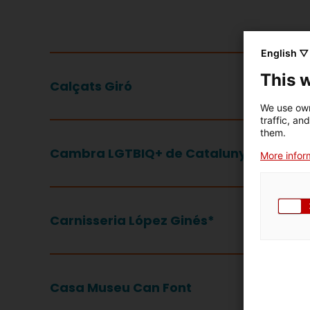
English ▽
This 
Calçats Giró
We use own
traffic, an
them.
Cambra LGTBIQ+ de Catalunya
More inform
Carnisseria López Ginés*
Casa Museu Can Font