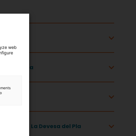
lyze web
nfigure
al de Girona
lements
to
ari Ripoll - La Devesa del Pla