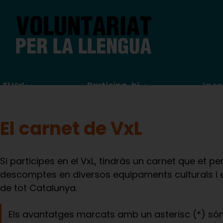
Vés
al
contingut
Navegació
El VxL
Participa-hi
Ja so
principal
El carnet de VxL
Si participes en el VxL, tindràs un carnet que et p
descomptes en diversos equipaments culturals i 
de tot Catalunya.
Els avantatges marcats amb un asterisc (*) són