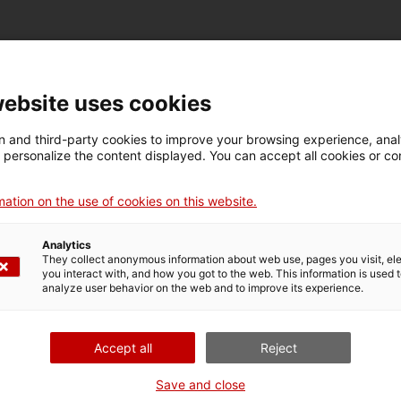
website uses cookies
Calmot Llibreria
 and third-party cookies to improve your browsing experience, ana
d personalize the content displayed. You can accept all cookies or co
Capítol de la Catedr
ation on the use of cookies on this website.
Analytics
They collect anonymous information about web use, pages you visit, e
you interact with, and how you got to the web. This information is used 
Casa Marlés 1585
analyze user behavior on the web and to improve its experience.
Accept all
Reject
Casal Cívic i Comunit
Save and close