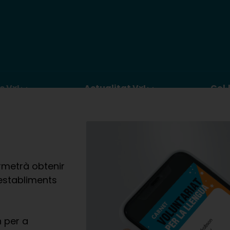
c VxL
Actualitat VxL
Col·
ermetrà obtenir
establiments
 per a