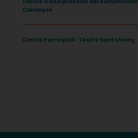
Centre d'Interpretació del Romanticis
Cabanyes
Centre Parroquial · Teatre Sant Vicenç
Paginació