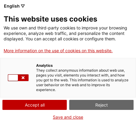
Vés
English ▽
al
M
contingut
This website uses cookies
We use own and third-party cookies to improve your browsing
Fes-te VxL
experience, analyze web traffic, and personalize the content
displayed. You can accept all cookies or configure them.
El carnet de VxL
More information on the use of cookies on this website.
Si participes en el VxL, tindràs un carnet que et
Analytics
permetrà obtenir descomptes en diversos
They collect anonymous information about web use,
equipaments culturals i establiments de tot
pages you visit, elements you interact with, and how
you got to the web. This information is used to analyze
Catalunya.
user behavior on the web and to improve its
experience.
Els avantatges marcats amb un asterisc (*)
són per a participants en el VxL d'un territori
Accept all
Reject
en concret (el del
“
CNL
”
o
“
Demarcació
”
Save and close
que apareix al carnet). Desplega la fitxa de
cada avantatge per conèixer-ne les
condicions.