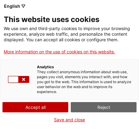
Vés
English ▽
al
M
contingut
This website uses cookies
We use own and third-party cookies to improve your browsing
Fes-te VxL
experience, analyze web traffic, and personalize the content
displayed. You can accept all cookies or configure them.
El carnet de VxL
More information on the use of cookies on this website.
Si participes en el VxL, tindràs un carnet que et
Analytics
permetrà obtenir descomptes en diversos
They collect anonymous information about web use,
equipaments culturals i establiments de tot
pages you visit, elements you interact with, and how
you got to the web. This information is used to analyze
Catalunya.
user behavior on the web and to improve its
experience.
Els avantatges marcats amb un asterisc (*)
són per a participants en el VxL d'un territori
Accept all
Reject
en concret (el del
“
CNL
”
o
“
Demarcació
”
Save and close
que apareix al carnet). Desplega la fitxa de
cada avantatge per conèixer-ne les
condicions.