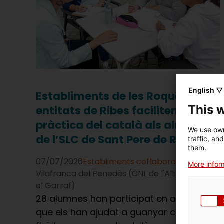
English ▽
Establiments de les Roquetes i
This 
entitats de Ribes faciliten la
pràctica del català als alumnes
We use own
de l’SLC de Sant Pere de Ribes
traffic, an
them.
07/07/2026
Establiments col·laboradors
More inform
Vilafranca del Penedès (CNL de l'Alt Penedès i
el Garraf)
28 alumnes han participat en activitats
que els han ajudat a guanyar confiança i