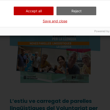
Accept all
Reject
Save and close
Powered by
L’estiu ve carregat de parelles
lingüístiques del Voluntariat per