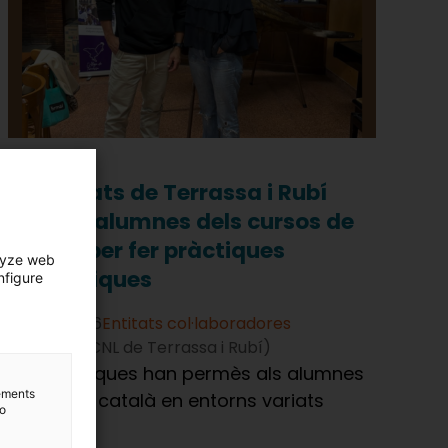
18 entitats de Terrassa i Rubí
acullen alumnes dels cursos de
català per fer pràctiques
lyze web
lingüístiques
nfigure
07/07/2026
Entitats col·laboradores
Terrassa (CNL de Terrassa i Rubí)
Les pràctiques han permès als alumnes
lements
utilitzar el català en entorns variats
to