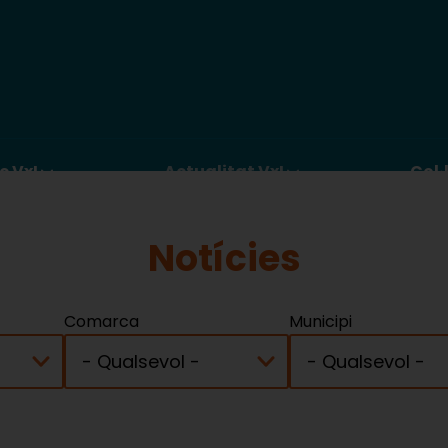
c VxL
Actualitat VxL
Col·
Notícies
Comarca
Municipi