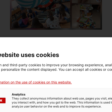
Jocs en català a la Biblioteca
website uses cookies
Comarcal Jaume Vila de
Mollerussa
 and third-party cookies to improve your browsing experience, ana
d personalize the content displayed. You can accept all cookies or co
07/07/2026
Entitats col·laboradores
Lleida (CNL de Lleida)
ation on the use of cookies on this website.
Els jocs reuneixen famílies per jugar en
català
Analytics
They collect anonymous information about web use, pages you visit, e
you interact with, and how you got to the web. This information is used 
analyze user behavior on the web and to improve its experience.