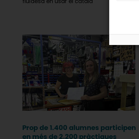
fluïdesa en usar el català
Prop de 1.400 alumnes participen
en més de 2.200 pràctiques