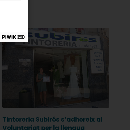
Tintoreria Subirós s’adhereix al
Voluntariat per la llengua