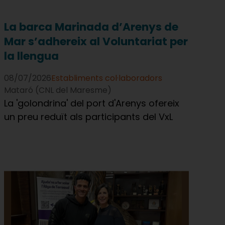
La barca Marinada d’Arenys de
Mar s’adhereix al Voluntariat per
la llengua
08/07/2026
Establiments col·laboradors
Mataró (CNL del Maresme)
La 'golondrina' del port d'Arenys ofereix
un preu reduït als participants del VxL