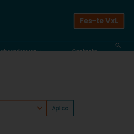
Fes-te VxL
Contacte
laboradors VxL