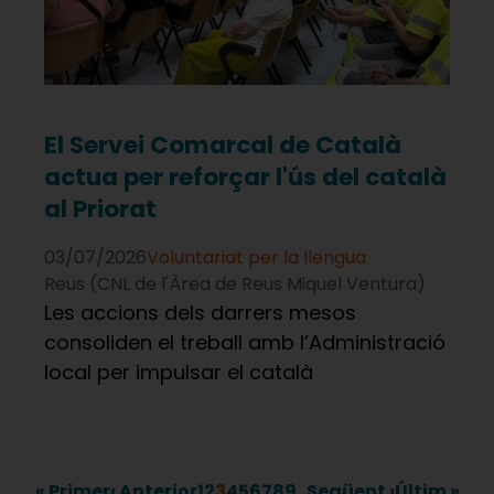
El Servei Comarcal de Català
actua per reforçar l'ús del català
al Priorat
03/07/2026
Voluntariat per la llengua
Reus (CNL de l'Àrea de Reus Miquel Ventura)
Les accions dels darrers mesos
consoliden el treball amb l’Administració
local per impulsar el català
Primera
Pàgina
Pàgina
Pàgina
Pàgina
Pàgina
Pàgina
Pàgina
Pàgina
Pàgina
Pàgina
Pàgina
Última
…
« Primer
‹ Anterior
1
2
3
4
5
6
7
8
9
Següent ›
Últim »