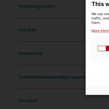
This 
Tot Imatge Loli's
We use own
traffic, an
them.
Tot Joia
More inform
Tot Natura
Tot Natural ecobotiga i espai de salut
Tot Visió