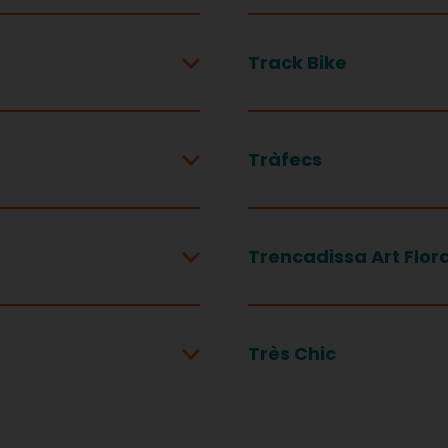
Track Bike
Tràfecs
Trencadissa Art Flora
Très Chic