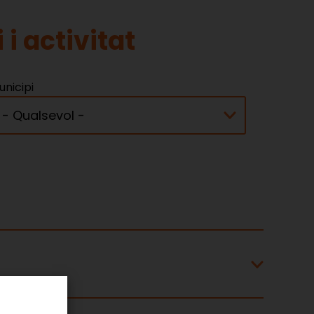
 i activitat
unicipi