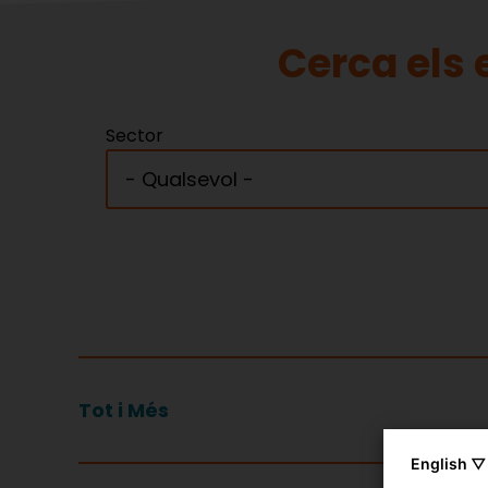
Cerca els e
Sector
Tot i Més
English ▽