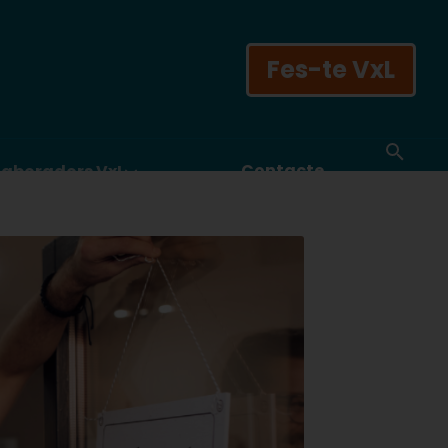
Fes-te VxL
Contacte
laboradors VxL