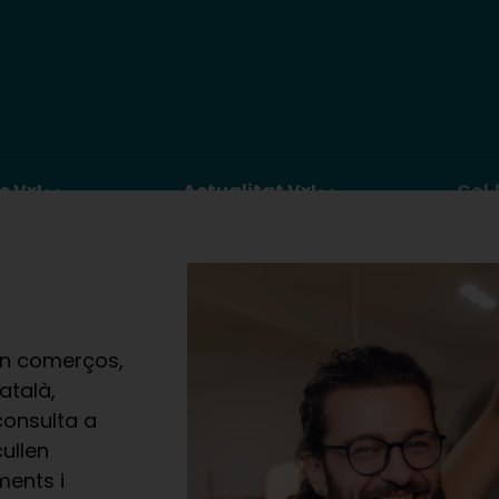
c VxL
Actualitat VxL
Col·
n comerços,
atalà,
consulta a
ullen
ments i