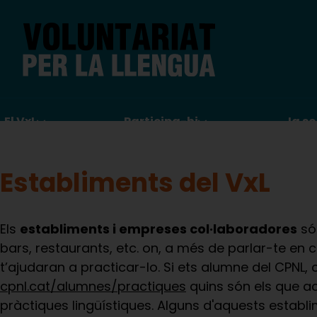
Vés
al
contingut
Navegació
El VxL
Participa-hi
Ja so
principal
Establiments del VxL
Els
establiments i empreses col·laboradores
só
bars, restaurants, etc. on, a més de parlar-te en c
t’ajudaran a practicar-lo. Si ets alumne del CPNL, 
cpnl.cat/alumnes/practiques
quins són els que ac
pràctiques lingüístiques. Alguns d'aquests establi