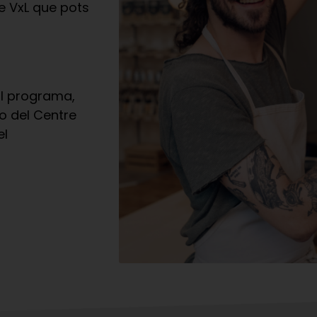
 VxL que pots
al programa,
o del Centre
el