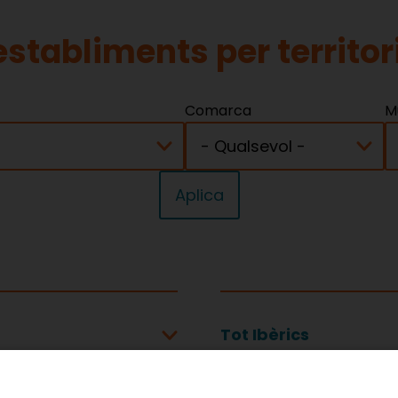
stabliments per territori
Comarca
M
Tot Ibèrics