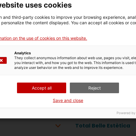
website uses cookies
Tot Jardins
 and third-party cookies to improve your browsing experience, ana
d personalize the content displayed. You can accept all cookies or co
Tot manualitats
ation on the use of cookies on this website.
Analytics
They collect anonymous information about web use, pages you visit, e
you interact with, and how you got to the web. This information is used 
TOT NATURAL
analyze user behavior on the web and to improve its experience.
Accept all
Reject
Tot Regal
Save and close
Powered by
Total Belle Estètica