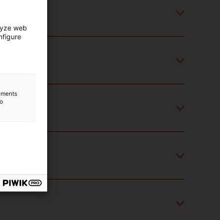
lyze web
nfigure
lements
to