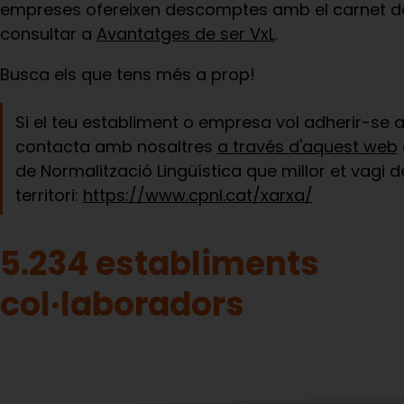
empreses ofereixen descomptes amb el carnet de
consultar a
Avantatges de ser VxL
.
Busca els que tens més a prop!
Si el teu establiment o empresa vol adherir-se 
contacta amb nosaltres
a través d'aquest web
de Normalització Lingüística que millor et vagi d
territori:
https://www.cpnl.cat/xarxa/
5.234 establiments
col·laboradors