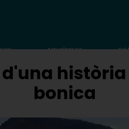
c VxL
Actualitat VxL
Col·
i d'una històri
bonica