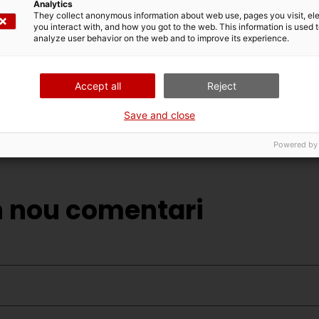
Analytics
ntes i felices que la vida hagi creuat els nostres 
They collect anonymous information about web use, pages you visit, e
you interact with, and how you got to the web. This information is used 
s. És una sort que la Rosa decidís fer-nos parella
analyze user behavior on the web and to improve its experience.
súper bonica i que, estem segures, no acabarem mai 
ngüística del VxL que gestiona el CNL de Badalona
Accept all
Reject
Save and close
Powered by
n nou comentari