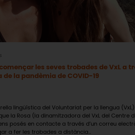
s
n començar les seves trobades de VxL a t
a de la pandèmia de COVID-19
ella lingüística del Voluntariat per la llengua (VxL
 que la Rosa (la dinamitzadora del VxL del Centre d
ens posés en contacte a través d’un correu electr
r a fer les trobades a distància…