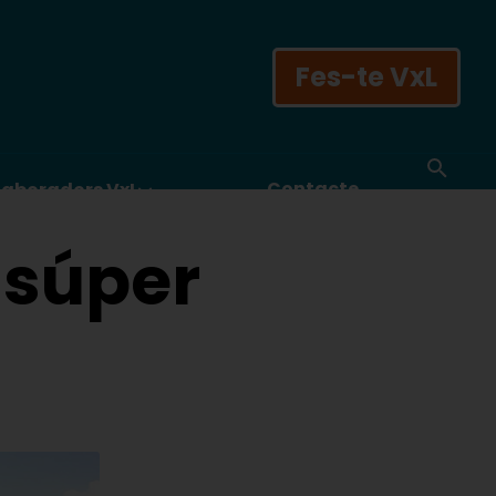
Fes-te VxL
Contacte
laboradors VxL
a súper