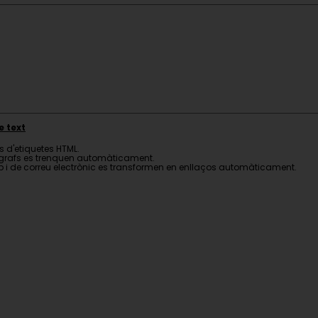
e text
s d'etiquetes HTML.
ràgrafs es trenquen automàticament.
 i de correu electrònic es transformen en enllaços automàticament.