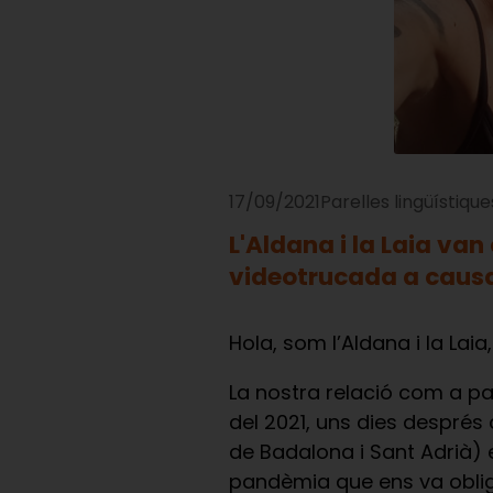
17/09/2021
Parelles lingüístique
L'Aldana i la Laia va
videotrucada a caus
Hola, som l’Aldana i la Laia,
La nostra relació com a par
del 2021, uns dies després
de Badalona i Sant Adrià) 
pandèmia que ens va obliga