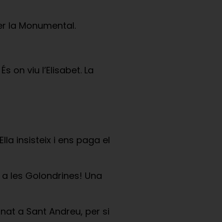
per la Monumental.
s on viu l’Elisabet. La
la insisteix i ens paga el
a les Golondrines! Una
nat a Sant Andreu, per si