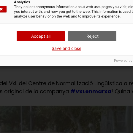
Analytics
They collect anonymous information about web use, pages you visit, e
you interact with, and how you got to the web. This information is used 
analyze user behavior on the web and to improve its experience.
Accept all
Reject
Save and close
Powered by
el VxL del Centre de Normalització Lingüística a r
s original de la campanya
#VxLenmarxa
! Quina