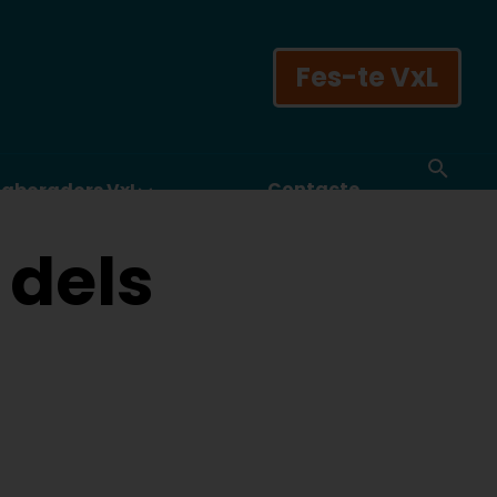
Fes-te VxL
Contacte
laboradors VxL
 dels