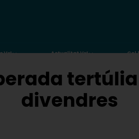
c VxL
Actualitat VxL
Col·
perada tertúlia
divendres