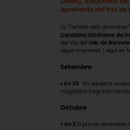
Down), voluntaris de
aprenents del VxL de
La "Tertúlia dels divendre
Catalana Síndrome de 
del VxL del
CNL de Barcel
algun imprevist, i aquí en t
Setembre
♦ Dv 25
En aquesta ocasió v
magnífica Sagrada Família
Octubre
♦
Dv 2
El primer divendres 