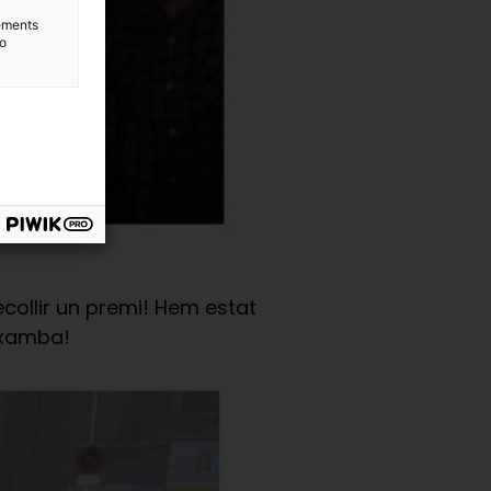
lements
to
ecollir un premi! Hem estat
 xamba!