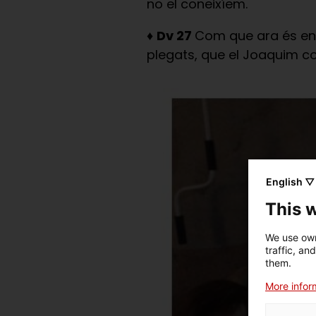
no el coneixíem.
♦
Dv 27
Com que ara és en 
plegats, que el Joaquim c
English ▽
This 
We use own
traffic, an
them.
More inform