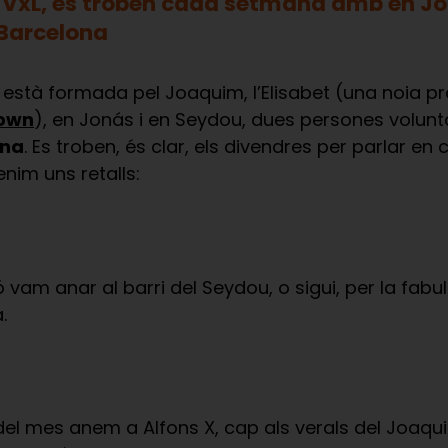
l VxL, es troben cada setmana amb en Jo
 Barcelona
s" està formada pel Joaquim, l’Elisabet (una noia 
Down
), en Jonás i en Seydou, dues persones volunt
ona
. Es troben, és clar, els divendres per parlar en 
enim uns retalls:
am anar al barri del Seydou, o sigui, per la fabul
.
del mes anem a Alfons X, cap als verals del Joaqui