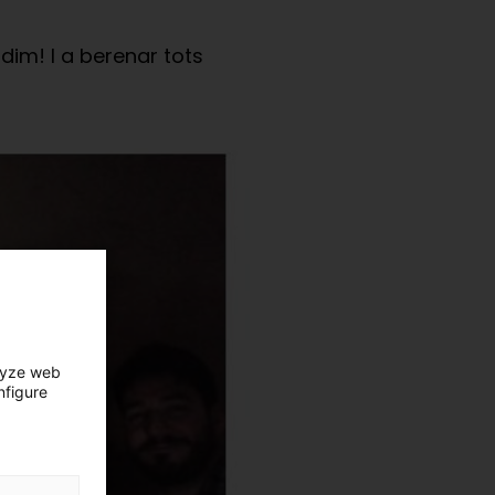
dim! I a berenar tots
lyze web
nfigure