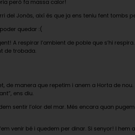
eria però fa massa calor!
ri del Jonàs, així és que ja ens teniu fent tombs 
poder quedar :(
nt! A respirar l’ambient de poble que s’hi respira. É
nt de trobada.
t, de manera que repetim i anem a Horta de nou. El
ant”, ens diu.
em sentir l’olor del mar. Més encara quan pugem 
em venir bé i quedem per dinar. Si senyor! I hem a