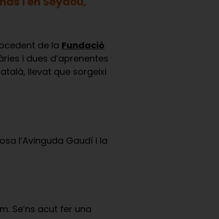
nás i en Seydou,
procedent de la
Fundació
àries i dues d’aprenentes
català, llevat que sorgeixi
osa l’Avinguda Gaudí i la
m. Se’ns acut fer una