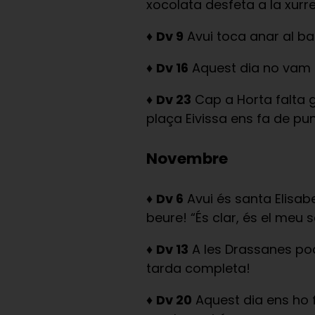
xocolata desfeta a la xurr
♦
Dv 9
Avui toca anar al bar
♦
Dv 16
Aquest dia no vam 
♦
Dv 23
Cap a Horta falta ge
plaça Eivissa ens fa de pu
Novembre
♦
Dv 6
Avui és santa Elisabe
beure! “És clar, és el meu s
♦
Dv 13
A les Drassanes pod
tarda completa!
♦
Dv 20
Aquest dia ens ho f