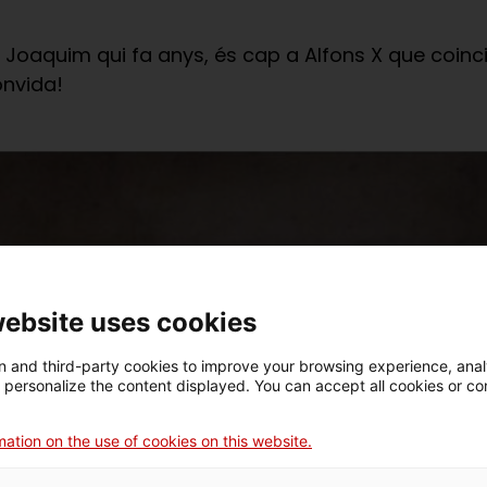
Joaquim qui fa anys, és cap a Alfons X que coinci
onvida!
website uses cookies
 and third-party cookies to improve your browsing experience, ana
d personalize the content displayed. You can accept all cookies or co
ation on the use of cookies on this website.