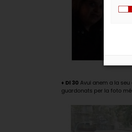
♦
Dl 30
Avui anem a la seu d
guardonats per la foto mé