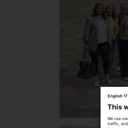
English ▽
This 
We use own
traffic, an
15/06/2026
Cloenda