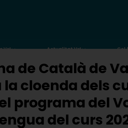
c VxL
Actualitat VxL
Col·
ina de Català de Va
 la cloenda dels c
del programa del V
llengua del curs 2