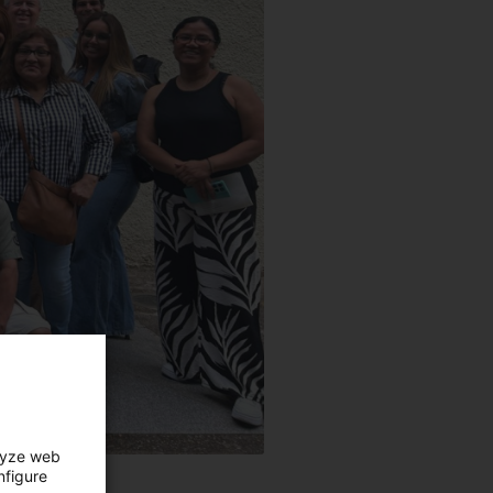
lyze web
nfigure