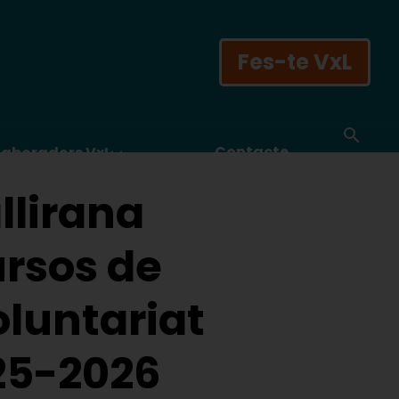
Fes-te VxL
Contacte
laboradors VxL
llirana
ursos de
oluntariat
025-2026