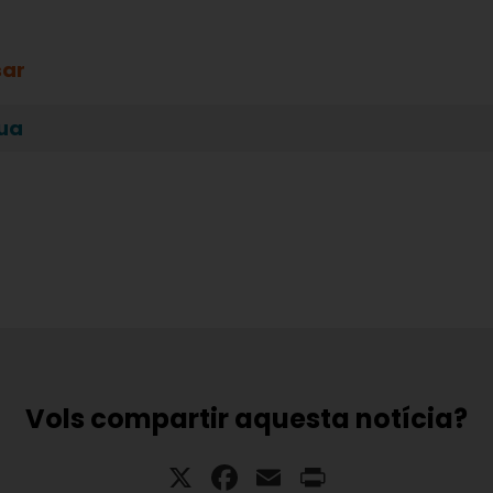
sar
gua
Vols compartir aquesta notícia?
X
Facebook
Email
Print