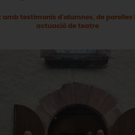
 amb testimonis d'alumnes, de parelles l
actuació de teatre