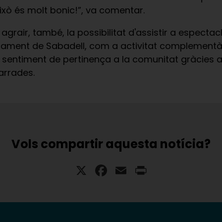
ixò és molt bonic!”, va comentar.
agrair, també, la possibilitat d'assistir a espectac
juntament de Sabadell, com a activitat complementà
 sentiment de pertinença a la comunitat gràcies a
arrades.
Vols compartir aquesta notícia?
X
Facebook
Email
Print