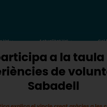
c VxL
Actualitat VxL
Col·
participa a la taul
riències de volunt
Sabadell
tica explica el vincle creat gràcies a les