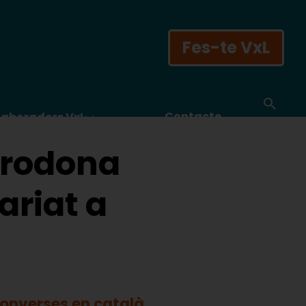
Fes-te VxL
Contacte
laboradors VxL
a rodona
ariat a
 converses en català