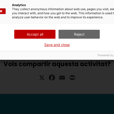
Analytics
They collect anonymous information about web use, pages you visit, e
you interact with, and how you got to the web. This information is used 
analyze user behavior on the web and to improve its experience.
Accept all
Reject
Save and close
Powered by
Vols compartir aquesta activitat?
X
Facebook
Email
Print