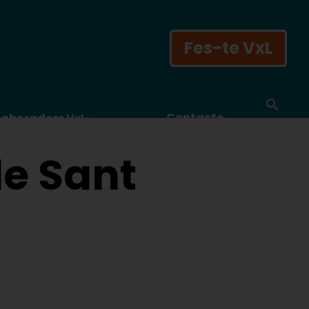
Fes-te VxL
Contacte
laboradors VxL
de Sant