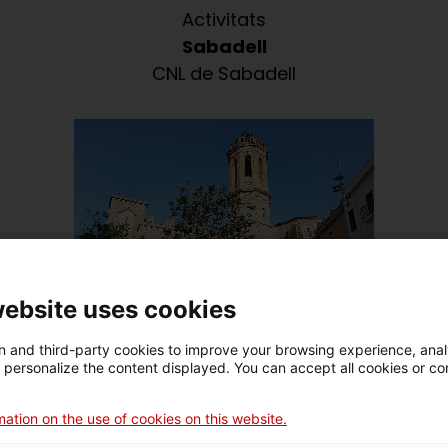
Activitats
Sabadell
CNL de Sabadell
website uses cookies
 and third-party cookies to improve your browsing experience, ana
d personalize the content displayed. You can accept all cookies or co
ies "Parlem-ne" del mes de juliol, les persones que
VxL visiten el Racó del Campanar de Sant Fèlix, de 
ation on the use of cookies on this website.