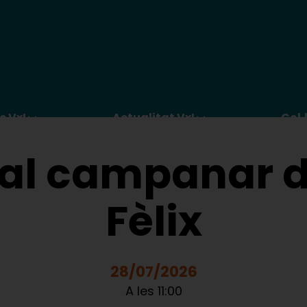
c VxL
Actualitat VxL
Col·
 al campanar 
Fèlix
28/07/2026
A les 11:00