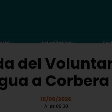
c VxL
Actualitat VxL
Col·
a del Voluntar
ngua a Corbera
16/06/2026
A les 09:30