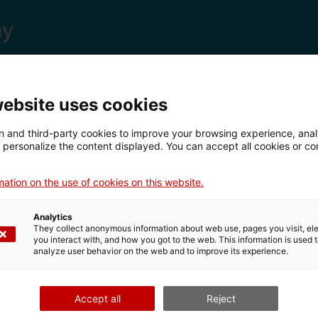
website uses cookies
 and third-party cookies to improve your browsing experience, ana
d personalize the content displayed. You can accept all cookies or co
ation on the use of cookies on this website.
Analytics
They collect anonymous information about web use, pages you visit, e
you interact with, and how you got to the web. This information is used 
analyze user behavior on the web and to improve its experience.
Accept all
Reject