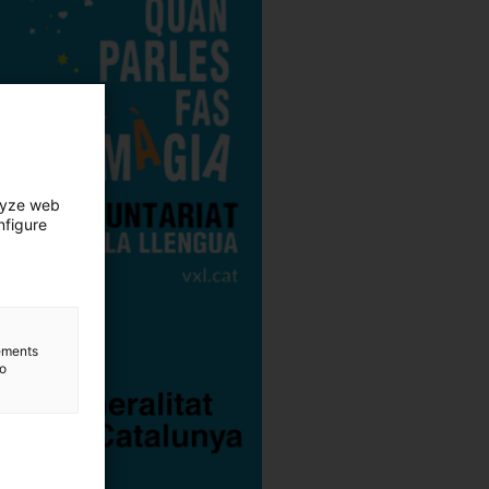
lyze web
nfigure
lements
to