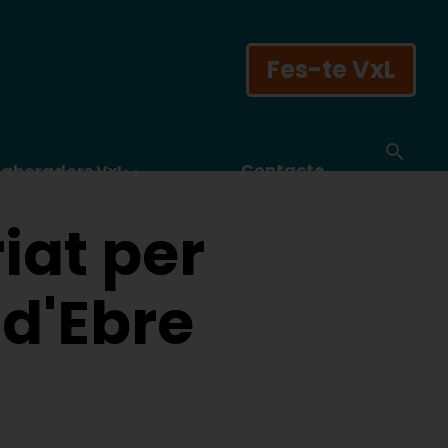
Fes-te VxL
Contacte
laboradors VxL
iat per
 d'Ebre