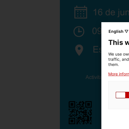
English ▽
This 
We use own
traffic, an
them.
More inform