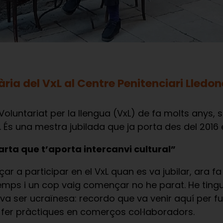
ria del VxL al Centre Penitenciari Lledon
Voluntariat per la llengua (VxL) de fa molts anys, 
. És una mestra jubilada que ja porta des del 2016
arta que t’aporta intercanvi cultural”
 a participar en el VxL quan es va jubilar, ara fa 7
emps i un cop vaig començar no he parat. He tingut
a va ser ucraïnesa: recordo que va venir aquí per fu
fer pràctiques en comerços col·laboradors.