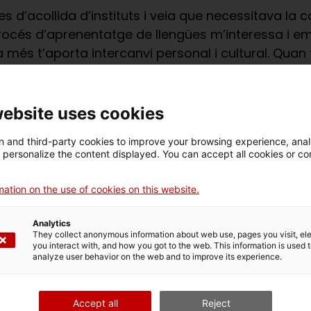
les d’acollida d’instituts i veia que necessitava la
procés d’aprenentatge de llengües m’interessa i em
 més t’aporta intercanvi personal i cultural. Quan 
nt: ajudo a practicar l’idioma i em reben amb els 
amb mi és com tenir l’oportunitat de comunicar-se 
cada setmana són més disteses i que agraeixen p
website uses cookies
er molts motius però sobretot per la satisfacció 
 and third-party cookies to improve your browsing experience, ana
d personalize the content displayed. You can accept all cookies or co
carrer i li expliquen en un català envejable que ten
els ha obert moltes portes.
ation on the use of cookies on this website.
ització Lingüística Montserrat
Analytics
They collect anonymous information about web use, pages you visit, e
you interact with, and how you got to the web. This information is used 
analyze user behavior on the web and to improve its experience.
Accept all
Reject