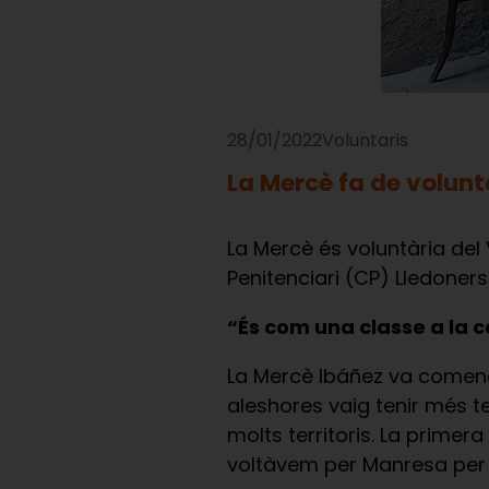
28/01/2022
Voluntaris
La Mercè fa de voluntà
La Mercè és voluntària del 
Penitenciari (CP) Lledoners
“És com una classe a la c
La Mercè Ibáñez va començar
aleshores vaig tenir més t
molts territoris. La primer
voltàvem per Manresa per 