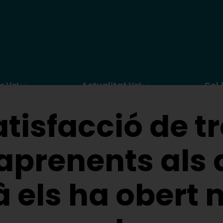
c VxL
Actualitat VxL
Col·
atisfacció de t
aprenents als 
à els ha obert 