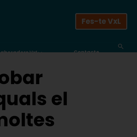
Fes-te VxL
Contacte
laboradors VxL
robar
quals el
moltes