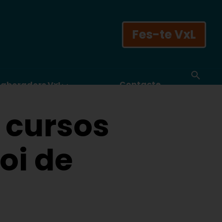
Fes-te VxL
Contacte
laboradors VxL
s cursos
oi de