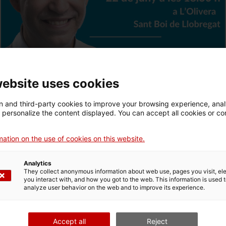
website uses cookies
 and third-party cookies to improve your browsing experience, ana
d personalize the content displayed. You can accept all cookies or co
ation on the use of cookies on this website.
Analytics
They collect anonymous information about web use, pages you visit, e
you interact with, and how you got to the web. This information is used 
analyze user behavior on the web and to improve its experience.
tariat per la llengua
(VxL) i dels cursos de català
uanola, i un berenar.
Accept all
Reject