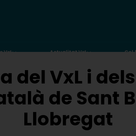
c VxL
Actualitat VxL
Col·
 del VxL i del
atalà de Sant B
Llobregat