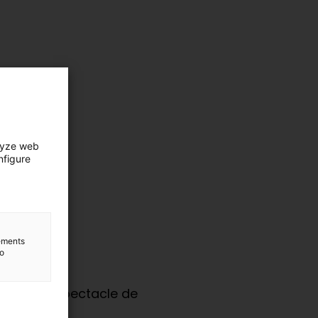
lyze web
nfigure
lements
to
 amb un espectacle de