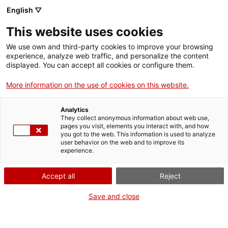
Vés
English ▽
al
M
contingut
This website uses cookies
We use own and third-party cookies to improve your browsing
Fes-te VxL
experience, analyze web traffic, and personalize the content
displayed. You can accept all cookies or configure them.
El carnet de VxL
More information on the use of cookies on this website.
Si participes en el VxL, tindràs un carnet que et
Analytics
permetrà obtenir descomptes en diversos
They collect anonymous information about web use,
equipaments culturals i establiments de tot
pages you visit, elements you interact with, and how
you got to the web. This information is used to analyze
Catalunya.
user behavior on the web and to improve its
experience.
Els avantatges marcats amb un asterisc (*)
són per a participants en el VxL d'un territori
Accept all
Reject
en concret (el del
“
CNL
”
o
“
Demarcació
”
Save and close
que apareix al carnet). Desplega la fitxa de
cada avantatge per conèixer-ne les
condicions.