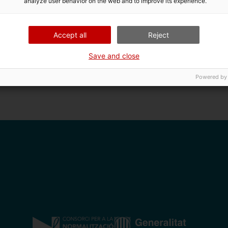
analyze user behavior on the web and to improve its experience.
Accept all
Reject
Save and close
Powered by