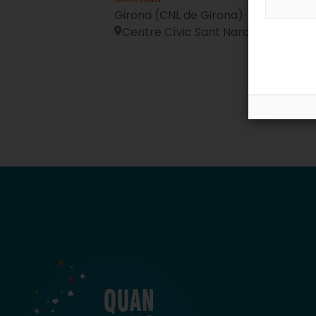
Girona (CNL de Girona)
Centre Cívic Sant Narcís