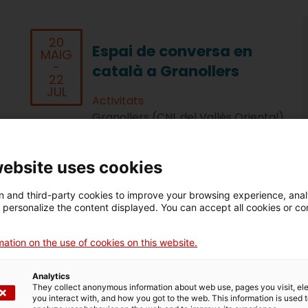
20
Espai de conversa en
MAIG
-
català a Granollers
22
JUL
Activitats
Granollers (CNL del Vallès Oriental)
Plaça de les Hortes
A les 18:00
website uses cookies
 and third-party cookies to improve your browsing experience, ana
d personalize the content displayed. You can accept all cookies or co
ation on the use of cookies on this website.
Analytics
They collect anonymous information about web use, pages you visit, e
you interact with, and how you got to the web. This information is used 