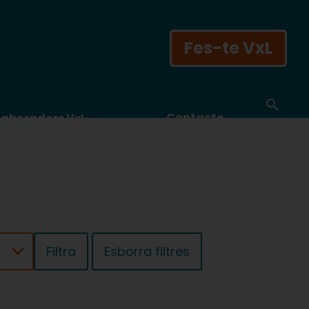
Fes-te VxL
Contacte
laboradors VxL