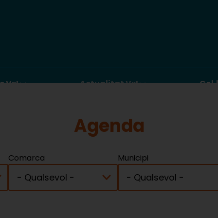
c VxL
Actualitat VxL
Col·
Agenda
Comarca
Municipi