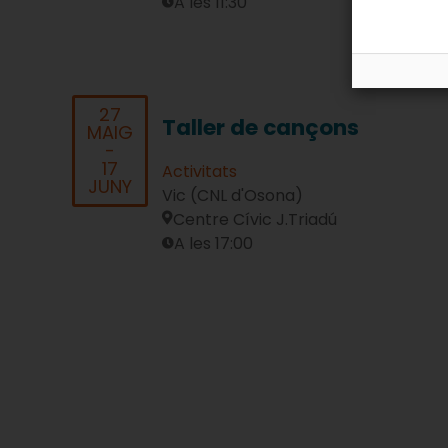
A les 11:30
27
Taller de cançons
MAIG
-
17
Activitats
JUNY
Vic (CNL d'Osona)
Centre Cívic J.Triadú
A les 17:00