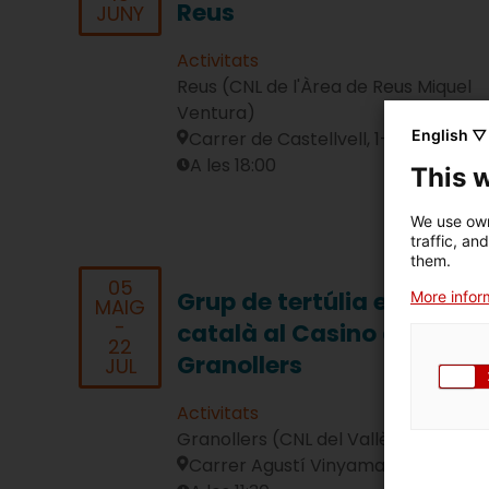
Reus
JUNY
Activitats
Reus (CNL de l'Àrea de Reus Miquel
Ventura)
English ▽
Carrer de Castellvell, 1-3, Reus
A les 18:00
This 
We use own
traffic, an
them.
05
Grup de tertúlia en
More inform
MAIG
-
català al Casino de
22
Granollers
JUL
Activitats
Granollers (CNL del Vallès Oriental)
Carrer Agustí Vinyamata, 21