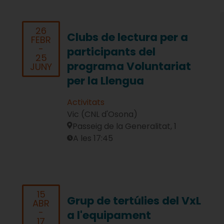
26
Clubs de lectura per a
FEBR
-
participants del
25
programa Voluntariat
JUNY
per la Llengua
Activitats
Vic (CNL d'Osona)
Passeig de la Generalitat, 1
A les 17:45
15
Grup de tertúlies del VxL
ABR
-
a l'equipament
17