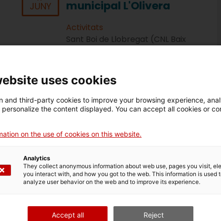
municipal L'Olivera
JUNY
Activitats
Sant Boi de Llobregat (CNL Baix
Llobregat Sud)
Plaça Montserrat Roig, 1
A les 17:30
website uses cookies
 and third-party cookies to improve your browsing experience, ana
d personalize the content displayed. You can accept all cookies or co
20
Espai de conversa en
ation on the use of cookies on this website.
MAIG
-
català a Granollers
22
Analytics
JUL
They collect anonymous information about web use, pages you visit, e
Activitats
you interact with, and how you got to the web. This information is used 
analyze user behavior on the web and to improve its experience.
Granollers (CNL del Vallès Oriental)
Plaça de les Hortes
A les 18:00
Accept all
Reject