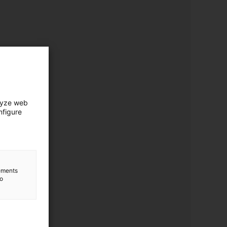
lyze web
nfigure
lements
to