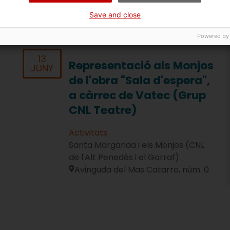
Save and close
Powered by
13
Representació als Monjos
JUNY
de l'obra "Sala d'espera",
a càrrec de Vatec (Grup
CNL Teatre)
Activitats
Santa Margarida i els Monjos (CNL
de l'Alt Penedès i el Garraf)
Avinguda del Mas Catarro, núm. 0