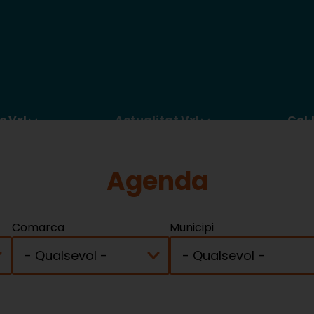
c VxL
Actualitat VxL
Col·
Agenda
Comarca
Municipi