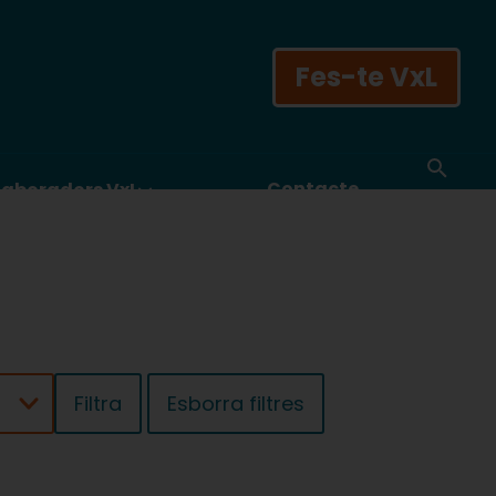
Fes-te VxL
Contacte
laboradors VxL