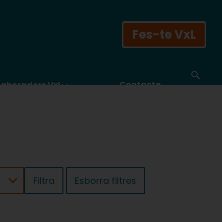
Fes-te VxL
Contacte
laboradors VxL