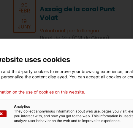
20
Assaig de la coral Punt
FEBR
-
Volat
19
JUNY
Voluntariat per la llengua
Lloret de Mar (CNL de Girona)
Sala d'assaig del Teatre Municipal
de Lloret
website uses cookies
A les 10:00
 and third-party cookies to improve your browsing experience, ana
d personalize the content displayed. You can accept all cookies or co
ation on the use of cookies on this website.
04
Enigmàtic, el joc de
MARÇ
-
llengua als establiments
Analytics
08
They collect anonymous information about web use, pages you visit, e
col·laboradors del VxL a
ABR
you interact with, and how you got to the web. This information is used 
analyze user behavior on the web and to improve its experience.
Girona