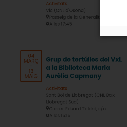
Activitats
Vic (CNL d'Osona)
Passeig de la Generalitat, 1
A les 17:45
04
Grup de tertúlies del VxL
MARÇ
-
a la Biblioteca Maria
13
Aurèlia Capmany
MAIG
Activitats
Sant Boi de Llobregat (CNL Baix
Llobregat Sud)
Carrer Eduard Toldrà, s/n
A les 15:15