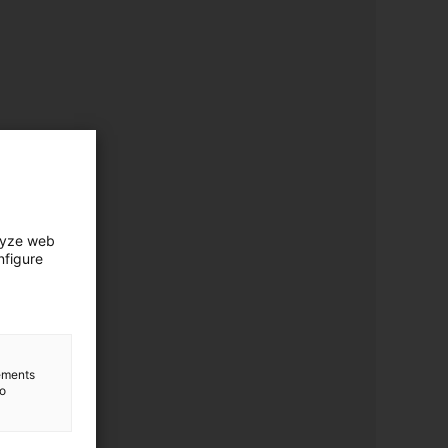
lyze web
nfigure
lements
to