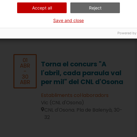
Activitats
Accept all
Reject
Girona (CNL de Girona)
Save and close
Powered by
01
Torna el concurs "A
ABR
-
l'abril, cada paraula val
30
per mil" del CNL d'Osona
ABR
Establiments col·laboradors
Vic (CNL d'Osona)
CNL d'Osona. Pla de Balenyà, 30-
32