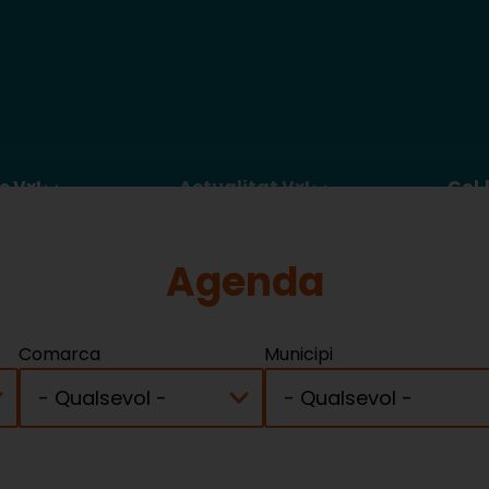
c VxL
Actualitat VxL
Col·
Agenda
Comarca
Municipi