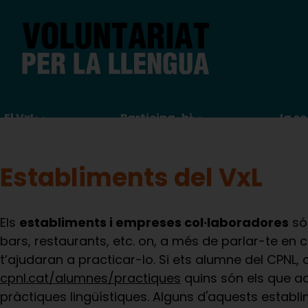
Vés
al
contingut
Navegació
El VxL
Participa-hi
Ja so
principal
Establiments del VxL
Els
establiments i empreses col·laboradores
só
bars, restaurants, etc. on, a més de parlar-te en c
t’ajudaran a practicar-lo. Si ets alumne del CPNL, 
cpnl.cat/alumnes/practiques
quins són els que ac
pràctiques lingüístiques. Alguns d'aquests establi