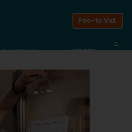
Fes-te VxL
Contacte
laboradors VxL