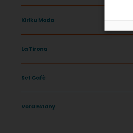
Kiriku Moda
La Tirona
Set Cafè
Vora Estany