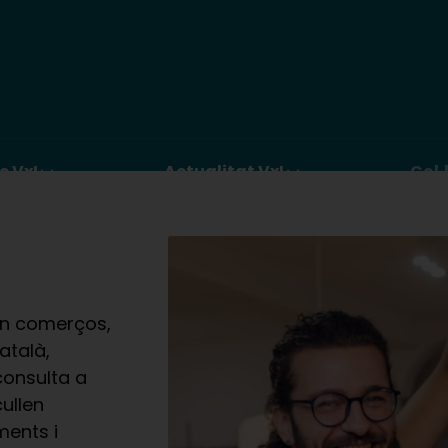
c VxL
Actualitat VxL
Col·
n comerços,
atalà,
consulta a
ullen
ments i