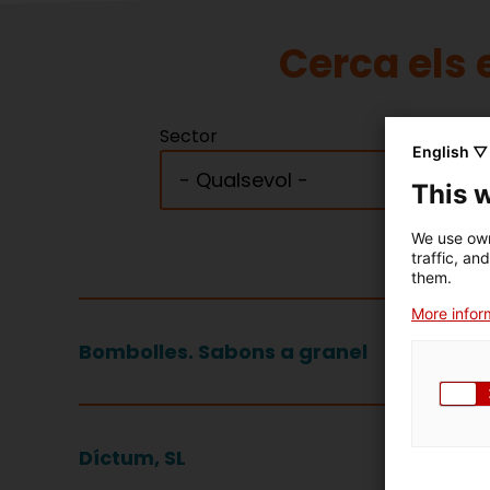
Cerca els e
Sector
English ▽
This 
We use own
traffic, an
them.
More inform
Bombolles. Sabons a granel
Díctum, SL