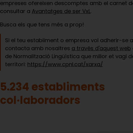
empreses ofereixen descomptes amb el carnet de
consultar a
Avantatges de ser VxL
.
Busca els que tens més a prop!
Si el teu establiment o empresa vol adherir-se 
contacta amb nosaltres
a través d'aquest web
de Normalització Lingüística que millor et vagi d
territori:
https://www.cpnl.cat/xarxa/
5.234 establiments
col·laboradors