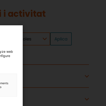
 i activitat
Municipi
lyze web
nfigure
lements
to