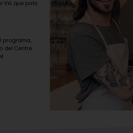
 VxL que pots
al programa,
o del Centre
el