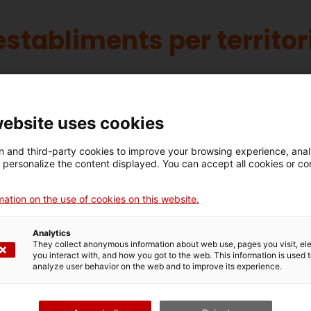
stabliments per territori
Comarca
website uses cookies
 and third-party cookies to improve your browsing experience, ana
d personalize the content displayed. You can accept all cookies or co
ation on the use of cookies on this website.
Cèntric Banyoles
Analytics
They collect anonymous information about web use, pages you visit, e
you interact with, and how you got to the web. This information is used 
analyze user behavior on the web and to improve its experience.
Hop Cafeteria