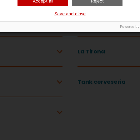
Accept all
Reject
Save and close
La Porta del Món
Powered by
La Tirona
Tank cerveseria