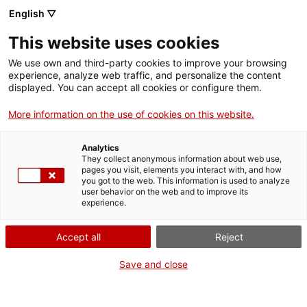
Vés
English ▽
al
M
contingut
This website uses cookies
We use own and third-party cookies to improve your browsing
Fes-te VxL
experience, analyze web traffic, and personalize the content
displayed. You can accept all cookies or configure them.
Establiments del VxL
More information on the use of cookies on this website.
Els
establiments i empreses col·laboradores
Analytics
són comerços, bars, restaurants, etc. on, a més
They collect anonymous information about web use,
de parlar-te en català, t’ajudaran a practicar-lo.
pages you visit, elements you interact with, and how
you got to the web. This information is used to analyze
Si ets alumne del CPNL, consulta a
user behavior on the web and to improve its
cpnl.cat/alumnes/practiques
quins són els que
experience.
acullen pràctiques lingüístiques. Alguns d'aquests
establiments i empreses ofereixen descomptes
Accept all
Reject
amb el carnet de VxL que pots consultar a
Save and close
Avantatges de ser VxL
.
Busca els que tens més a prop!