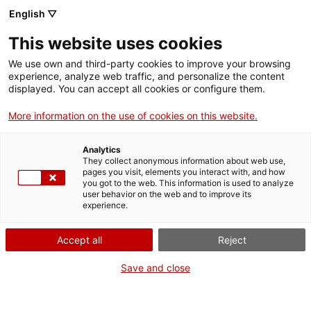
Vés
English ▽
al
M
contingut
This website uses cookies
We use own and third-party cookies to improve your browsing
Fes-te VxL
experience, analyze web traffic, and personalize the content
displayed. You can accept all cookies or configure them.
Entitats del VxL
More information on the use of cookies on this website.
Les
entitats i ens públics col·laboradors
Analytics
t’ofereixen espais i activitats perquè practiquis
They collect anonymous information about web use,
el català. Si ets alumne del CPNL, consulta a
pages you visit, elements you interact with, and how
you got to the web. This information is used to analyze
cpnl.cat/alumnes/practiques
quins són els que
user behavior on the web and to improve its
acullen pràctiques lingüístiques. Algunes
experience.
d'aquestes entitats ofereixen descomptes amb
el carnet de VxL que pots consultar a
Accept all
Reject
Avantatges de ser VxL
.
Save and close
Busca la que més t’interessi!